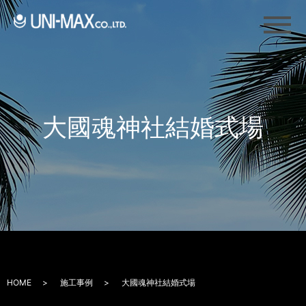
メ
大國魂神社結婚式場
HOME
施工事例
大國魂神社結婚式場