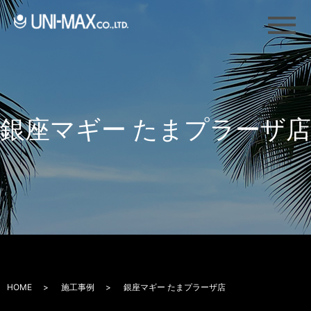
メ
銀座マギー たまプラーザ店
HOME
施工事例
銀座マギー たまプラーザ店